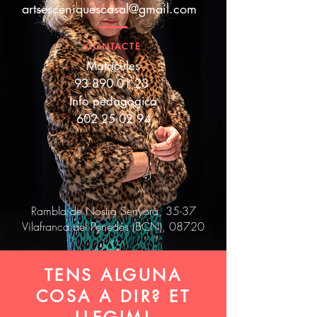
artsesceniquescasal@gmail.com
CONTACTE
Matrícules
93 890 01 23
Info pedagògica
602 25 02 94
Rambla de Nostra Senyora, 35-37
Vilafranca del Penedès (BCN), 08720
TENS ALGUNA
COSA A DIR? ET