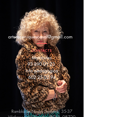
artsesceniquescasal@gmail.com
CONTACTE
Matrícules
93 890 01 23
Info pedagògica
602 25 02 94
Rambla de Nostra Senyora, 35-37